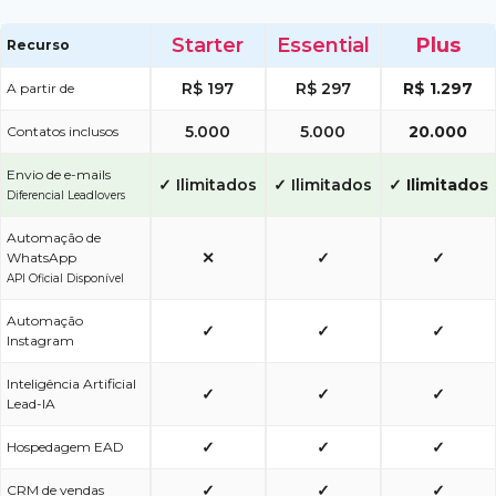
Starter
Essential
Plus
Recurso
R$ 197
R$ 297
R$ 1.297
A partir de
5.000
5.000
20.000
Contatos inclusos
Envio de e-mails
✓ Ilimitados
✓ Ilimitados
✓ Ilimitados
Diferencial Leadlovers
Automação de
✕
✓
✓
WhatsApp
API Oficial Disponível
Automação
✓
✓
✓
Instagram
Inteligência Artificial
✓
✓
✓
Lead-IA
✓
✓
✓
Hospedagem EAD
✓
✓
✓
CRM de vendas