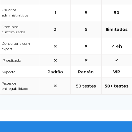
Usuários
1
5
50
administrativos
Domínios
3
5
Ilimitados
customizados
Consultoria com
✕
✕
✓ 4h
expert
✕
✕
✓
IP dedicado
Padrão
Padrão
VIP
Suporte
Testes de
✕
50 testes
50+ testes
entregabilidade